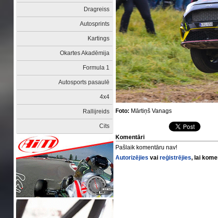
Dragreiss
Autosprints
Kartings
Okartes Akadēmija
Formula 1
Autosports pasaulē
4x4
Foto:
Mārtiņš Vanags
Rallijreids
Cits
Komentāri
Pašlaik komentāru nav!
Autorizējies
vai
reģistrējies
, lai kom