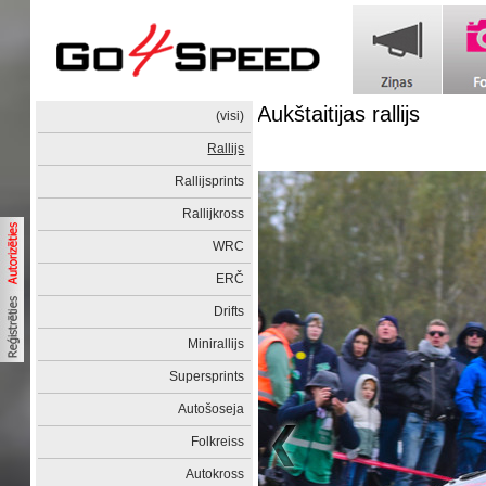
Aukštaitijas rallijs
(visi)
Rallijs
Rallijsprints
Rallijkross
WRC
ERČ
Drifts
Minirallijs
Supersprints
Autošoseja
Folkreiss
Autokross