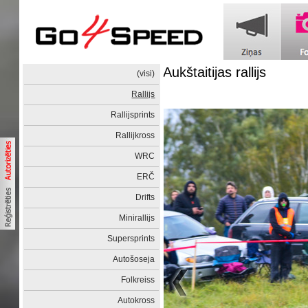
Aukštaitijas rallijs
(visi)
Rallijs
Rallijsprints
Rallijkross
WRC
ERČ
Drifts
Minirallijs
Supersprints
Autošoseja
Folkreiss
Autokross