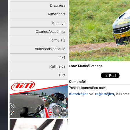
Dragreiss
Autosprints
Kartings
Okartes Akadēmija
Formula 1
Autosports pasaulē
4x4
Foto:
Mārtiņš Vanags
Rallijreids
Cits
Komentāri
Pašlaik komentāru nav!
Autorizējies
vai
reģistrējies
, lai kom