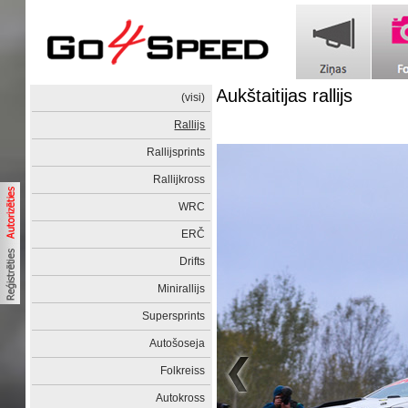
Aukštaitijas rallijs
(visi)
Rallijs
Rallijsprints
Rallijkross
WRC
ERČ
Drifts
Minirallijs
Supersprints
Autošoseja
Folkreiss
Autokross