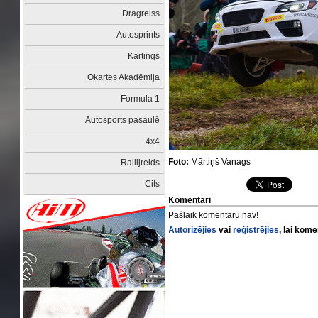
Dragreiss
Autosprints
Kartings
Okartes Akadēmija
Formula 1
Autosports pasaulē
4x4
Foto:
Mārtiņš Vanags
Rallijreids
Cits
Komentāri
Pašlaik komentāru nav!
Autorizējies
vai
reģistrējies
, lai kom