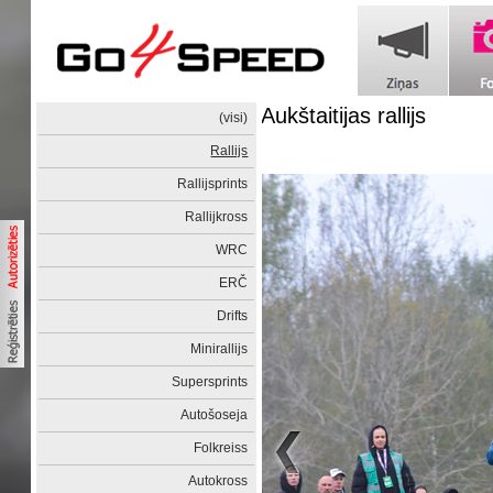
Aukštaitijas rallijs
(visi)
Rallijs
Rallijsprints
Rallijkross
WRC
ERČ
Drifts
Minirallijs
Supersprints
Autošoseja
Folkreiss
Autokross