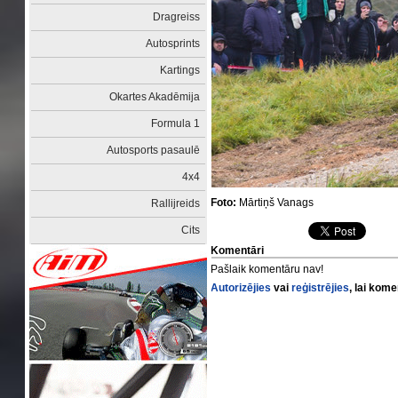
Dragreiss
Autosprints
Kartings
Okartes Akadēmija
Formula 1
Autosports pasaulē
4x4
Foto:
Mārtiņš Vanags
Rallijreids
Cits
Komentāri
Pašlaik komentāru nav!
Autorizējies
vai
reģistrējies
, lai kom