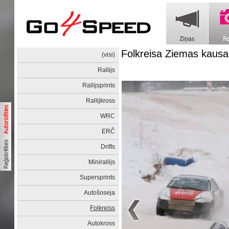
Folkreisa Ziemas kaus
(visi)
Rallijs
Rallijsprints
Rallijkross
WRC
ERČ
Drifts
Minirallijs
Supersprints
Autošoseja
Folkreiss
Autokross