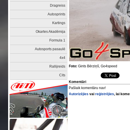
Dragreiss
Autosprints
Kartings
Okartes Akadēmija
Formula 1
Autosports pasaulē
4x4
Foto:
Gints Bērziņš, Go4speed
Rallijreids
Cits
Komentāri
Pašlaik komentāru nav!
Autorizējies
vai
reģistrējies
, lai kom