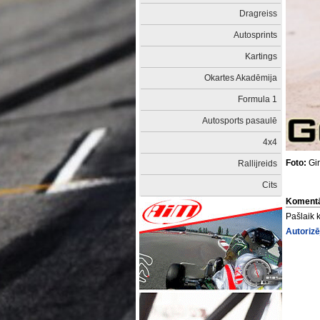
Dragreiss
Autosprints
Kartings
Okartes Akadēmija
Formula 1
Autosports pasaulē
4x4
Foto:
Gin
Rallijreids
Cits
Komentā
Pašlaik 
Autorizē