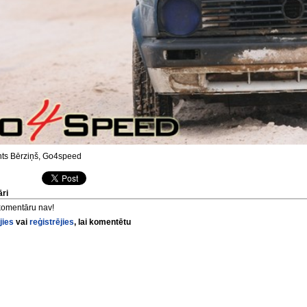
ts Bērziņš, Go4speed
ri
komentāru nav!
jies
vai
reģistrējies
, lai komentētu