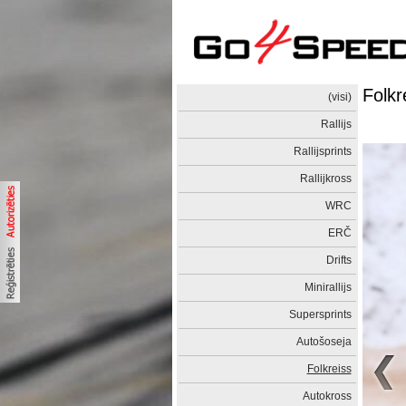
Folkr
(visi)
Rallijs
Rallijsprints
Rallijkross
WRC
ERČ
Drifts
Minirallijs
Supersprints
Autošoseja
Folkreiss
Autokross