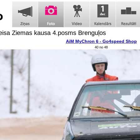
eisa Ziemas kausa 4.posms Brenguļos
AiM MyChron 6 - Go4speed Shop
40 no 48