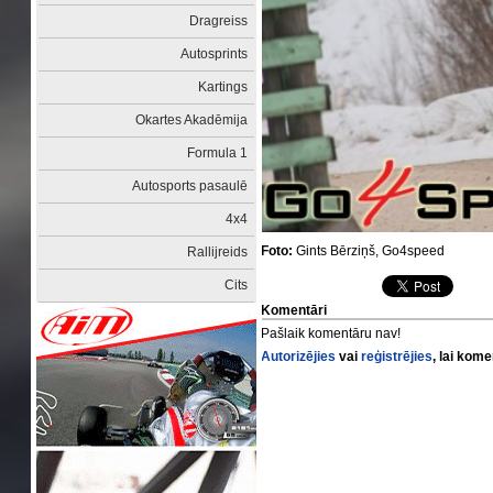
Dragreiss
Autosprints
Kartings
Okartes Akadēmija
Formula 1
Autosports pasaulē
4x4
Foto:
Gints Bērziņš, Go4speed
Rallijreids
Cits
Komentāri
Pašlaik komentāru nav!
Autorizējies
vai
reģistrējies
, lai kom