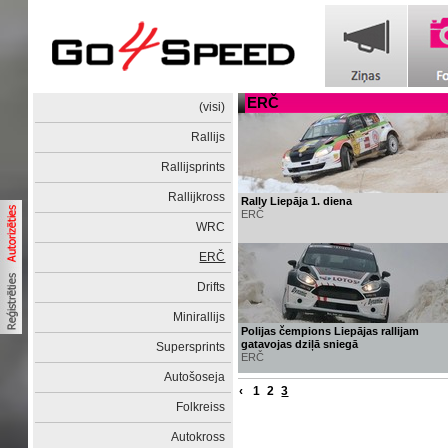
ERČ
(visi)
Rallijs
Rallijsprints
Rallijkross
Rally Liepāja 1. diena
ERČ
WRC
ERČ
Drifts
Minirallijs
Polijas čempions Liepājas rallijam
gatavojas dziļā sniegā
Supersprints
ERČ
Autošoseja
‹
1
2
3
Folkreiss
Autokross