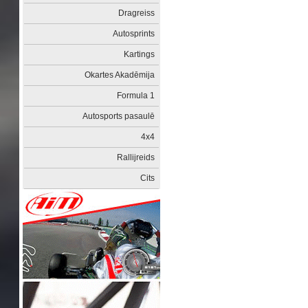
Dragreiss
Autosprints
Kartings
Okartes Akadēmija
Formula 1
Autosports pasaulē
4x4
Rallijreids
Cits