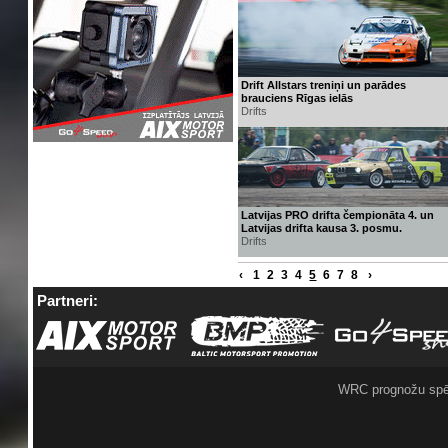
Drift Allstars treniņi un parādes
brauciens Rīgas ielās
Drifts
Latvijas PRO drifta čempionāta 4. un
Latvijas drifta kausa 3. posmu.
Drifts
‹
1
2
3
4
5
6
7
8
›
Partneri:
WRC prognožu spē