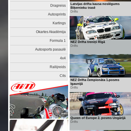
Latvijas drifta kausa noslēgums
Dragreiss
Biķernieku trasē
Drifts
Autosprints
Kartings
Okartes Akadēmija
Formula 1
NEZ Drifta treniņi Rīgā
Drifts
Autosports pasaulē
4x4
Rallijreids
Cits
NEZ Drifta čempionāta 1.posms
Igaunijā
Drifts
Queen of Europe 2. posms Ungārijā
Drifts