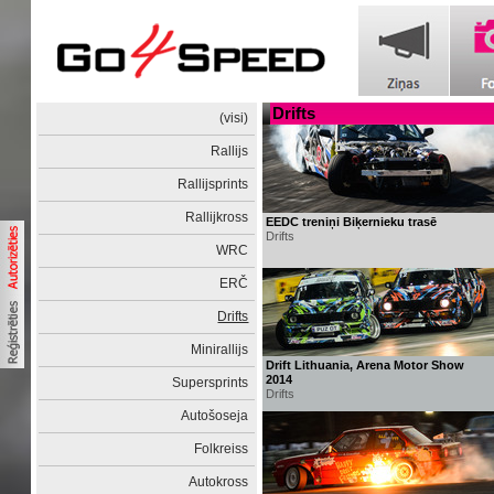
Drifts
(visi)
Rallijs
Rallijsprints
Rallijkross
EEDC treniņi Biķernieku trasē
Drifts
WRC
ERČ
Drifts
Minirallijs
Drift Lithuania, Arena Motor Show
2014
Supersprints
Drifts
Autošoseja
Folkreiss
Autokross