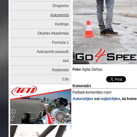
Dragreiss
Autosprints
Kartings
Okartes Akadēmija
Formula 1
Autosports pasaulē
4x4
Foto:
Agita Zariņa
Rallijreids
Cits
Komentāri
Pašlaik komentāru nav!
Autorizējies
vai
reģistrējies
, lai kom