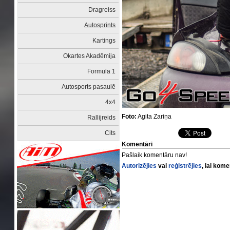
Dragreiss
Autosprints
Kartings
Okartes Akadēmija
Formula 1
Autosports pasaulē
4x4
Foto:
Agita Zariņa
Rallijreids
Cits
Komentāri
Pašlaik komentāru nav!
Autorizējies
vai
reģistrējies
, lai kom