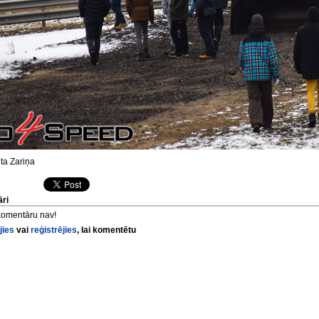
ta Zariņa
ri
komentāru nav!
jies
vai
reģistrējies
, lai komentētu