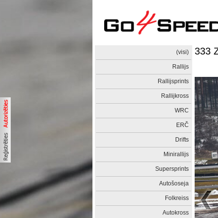
333 
(visi)
Rallijs
Rallijsprints
Rallijkross
WRC
ERČ
Drifts
Minirallijs
Supersprints
Autošoseja
Folkreiss
Autokross