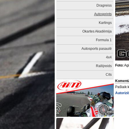
Dragreiss
Autosprints
Kartings
Okartes Akadēmija
Formula 1
Autosports pasaulē
4x4
Foto:
Agi
Rallijreids
Cits
Komentā
Pašlaik 
Autorizē