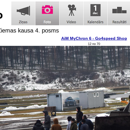
Ziemas kausa 4. posms
AiM MyChron 6 - Go4speed Shop
12 no 70