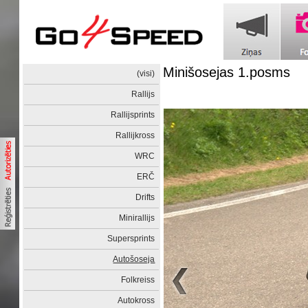
Minišosejas 1.posms
(visi)
Rallijs
Rallijsprints
Rallijkross
WRC
ERČ
Drifts
Minirallijs
Supersprints
Autošoseja
Folkreiss
Autokross