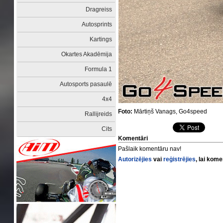
Dragreiss
Autosprints
Kartings
Okartes Akadēmija
Formula 1
Autosports pasaulē
4x4
Foto:
Mārtiņš Vanags, Go4speed
Rallijreids
Cits
Komentāri
Pašlaik komentāru nav!
Autorizējies
vai
reģistrējies
, lai kom