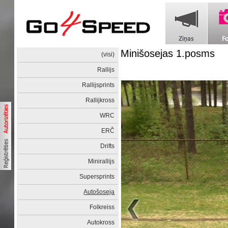
Minišosejas 1.posms
(visi)
Rallijs
Rallijsprints
Rallijkross
WRC
ERČ
Drifts
Minirallijs
Supersprints
Autošoseja
Folkreiss
Autokross