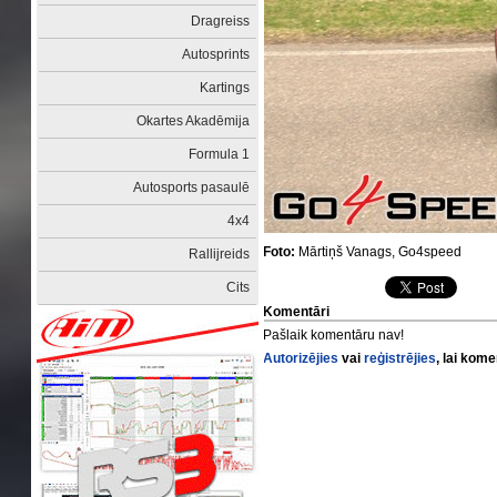
Dragreiss
Autosprints
Kartings
Okartes Akadēmija
Formula 1
Autosports pasaulē
4x4
Foto:
Mārtiņš Vanags, Go4speed
Rallijreids
Cits
Komentāri
Pašlaik komentāru nav!
Autorizējies
vai
reģistrējies
, lai kom