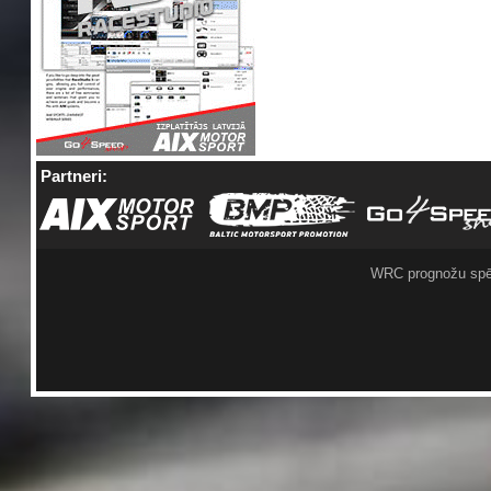
Partneri:
WRC prognožu spē