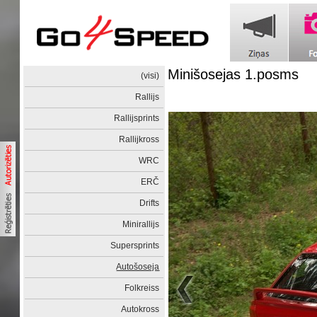
Minišosejas 1.posms
(visi)
Rallijs
Rallijsprints
Rallijkross
WRC
ERČ
Drifts
Minirallijs
Supersprints
Autošoseja
Folkreiss
Autokross