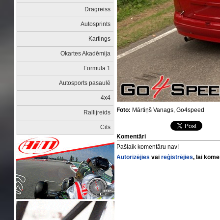
Dragreiss
Autosprints
Kartings
Okartes Akadēmija
Formula 1
Autosports pasaulē
4x4
Foto:
Mārtiņš Vanags, Go4speed
Rallijreids
Cits
Komentāri
Pašlaik komentāru nav!
Autorizējies
vai
reģistrējies
, lai kom