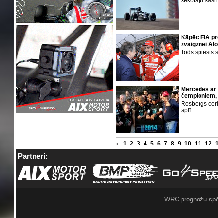
sekotāju sasn
Kāpēc FIA pr
zvaigznei Al
Tods spiests 
Mercedes ar 
čempioniem, 
Rosbergs cerī
aplī
‹
1
2
3
4
5
6
7
8
9
10
11
12
Partneri:
WRC prognožu spē