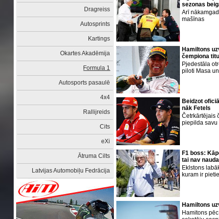
sezonas bei
Dragreiss
Arī nākamgad 
mašīnas
Autosprints
Kartings
Hamiltons uz
Okartes Akadēmija
čempiona titu
Pjedestāla ot
Formula 1
piloti Masa un
Autosports pasaulē
4x4
Beidzot ofici
nāk Fetels
Rallijreids
Četrkārtējais 
piepilda savu
Cits
eXi
F1 boss: Kāpē
Ātruma Cilts
tai nav naud
Eklstons labā
Latvijas Automobiļu Fedrācija
kuram ir piet
Hamiltons uz
Hamitons pēc 