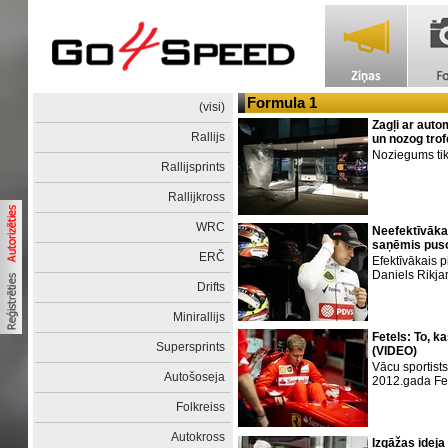
Formula 1
(visi)
Zagļi ar auto
Rallijs
un nozog trof
Noziegums ti
Rallijsprints
Rallijkross
WRC
Neefektīvākai
saņēmis puso
ERČ
Efektīvākais p
Daniels Rikja
Drifts
Minirallijs
Fetels: To, k
Supersprints
(VIDEO)
Vācu sportists
Autošoseja
2012.gada Fer
Folkreiss
Autokross
Izgāžas idej