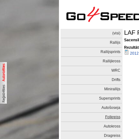
LAF F
(visi)
Sacensīb
Rallijs
Rezultāt
Rallijsprints
2012.
Rallijkross
WRC
Drifts
Minirallijs
Supersprints
Autošoseja
Folkreiss
Autokross
Dragreiss