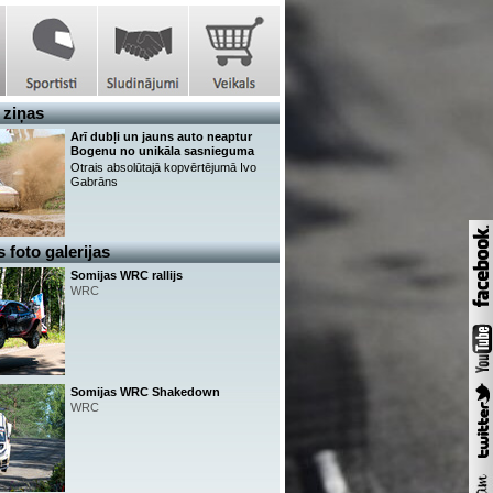
 ziņas
Arī dubļi un jauns auto neaptur
Bogenu no unikāla sasnieguma
Otrais absolūtajā kopvērtējumā Ivo
Gabrāns
 foto galerijas
Somijas WRC rallijs
WRC
Somijas WRC Shakedown
WRC