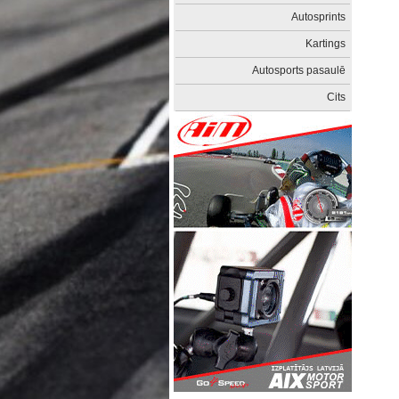
Autosprints
Kartings
Autosports pasaulē
Cits