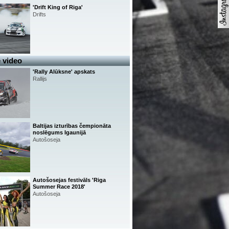
'Drift King of Riga'
Drifts
 video
'Rally Alūksne' apskats
Rallijs
Baltijas izturības čempionāta
noslēgums Igaunijā
Autošoseja
Autošosejas festivāls 'Riga
Summer Race 2018'
Autošoseja