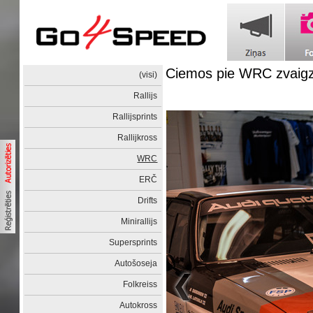
Ciemos pie WRC zvaigzn
(visi)
Rallijs
Rallijsprints
Rallijkross
WRC
ERČ
Drifts
Minirallijs
Supersprints
Autošoseja
Folkreiss
Autokross