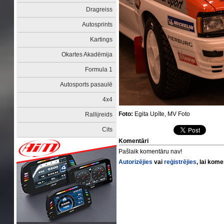
Dragreiss
Autosprints
Kartings
Okartes Akadēmija
Formula 1
Autosports pasaulē
4x4
Foto:
Egita Upīte, MV Foto
Rallijreids
Cits
Komentāri
Pašlaik komentāru nav!
Autorizējies
vai
reģistrējies
, lai kom