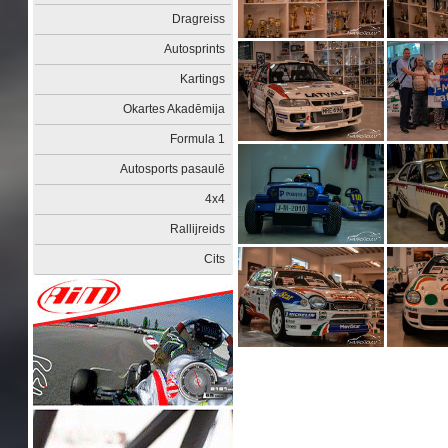
Dragreiss
Autosprints
Kartings
Okartes Akadēmija
Formula 1
Autosports pasaulē
4x4
Rallijreids
Cits