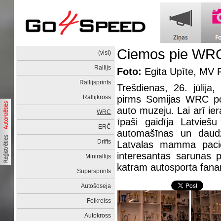
Ciemos pie WRC 
(visi)
Rallijs
Foto:
Egita Upīte, MV 
Rallijsprints
Trešdienas, 26. jūlij
Rallijkross
pirms Somijas WRC pos
auto muzeju. Lai arī ie
WRC
īpaši gaidīja Latviešu
ERČ
automašīnas un daudz
Drifts
Latvalas mamma pacie
interesantas sarunas pa
Minirallijs
katram autosporta fan
Supersprints
Autošoseja
Folkreiss
Autokross