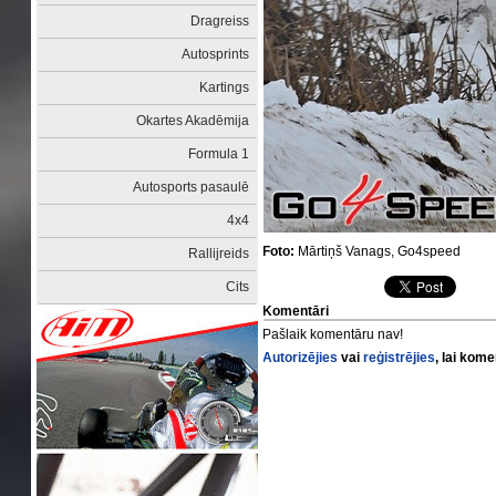
Dragreiss
Autosprints
Kartings
Okartes Akadēmija
Formula 1
Autosports pasaulē
4x4
Foto:
Mārtiņš Vanags, Go4speed
Rallijreids
Cits
Komentāri
Pašlaik komentāru nav!
Autorizējies
vai
reģistrējies
, lai kom