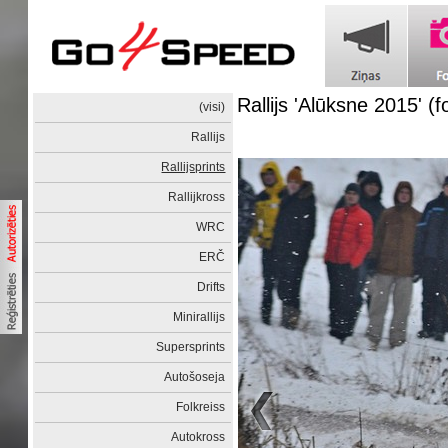
Rallijs 'Alūksne 2015' (
(visi)
Rallijs
Rallijsprints
Rallijkross
WRC
ERČ
Drifts
Minirallijs
Supersprints
Autošoseja
Folkreiss
Autokross