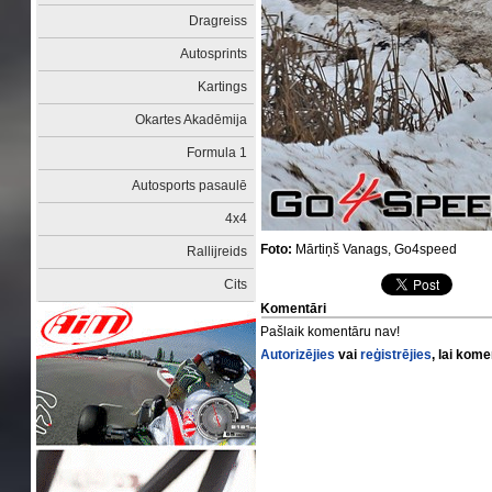
Dragreiss
Autosprints
Kartings
Okartes Akadēmija
Formula 1
Autosports pasaulē
4x4
Foto:
Mārtiņš Vanags, Go4speed
Rallijreids
Cits
Komentāri
Pašlaik komentāru nav!
Autorizējies
vai
reģistrējies
, lai kom