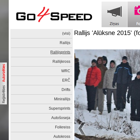
Rallijs 'Alūksne 2015' (
(visi)
Rallijs
Rallijsprints
Rallijkross
WRC
ERČ
Drifts
Minirallijs
Supersprints
Autošoseja
Folkreiss
Autokross