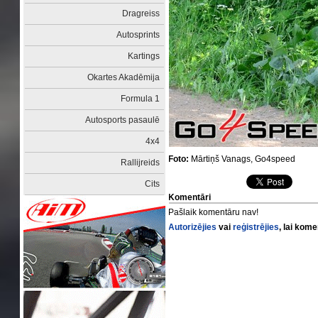
Dragreiss
Autosprints
Kartings
Okartes Akadēmija
Formula 1
Autosports pasaulē
4x4
Foto:
Mārtiņš Vanags, Go4speed
Rallijreids
Cits
Komentāri
Pašlaik komentāru nav!
Autorizējies
vai
reģistrējies
, lai kom