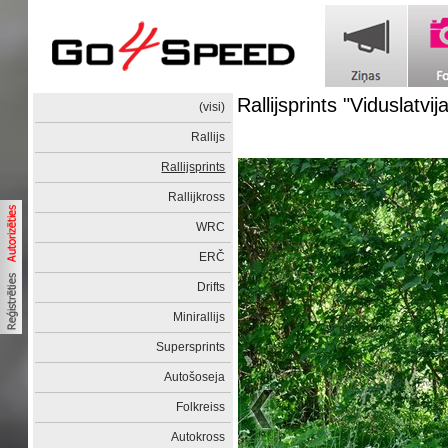
Rallijsprints "Viduslatvij
(visi)
Rallijs
Rallijsprints
Rallijkross
WRC
ERČ
Drifts
Minirallijs
Supersprints
Autošoseja
Folkreiss
Autokross