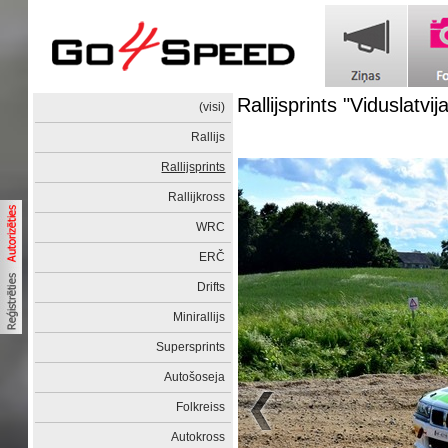
Rallijsprints "Viduslatvij
(visi)
Rallijs
Rallijsprints
Rallijkross
WRC
ERČ
Drifts
Minirallijs
Supersprints
Autošoseja
Folkreiss
Autokross