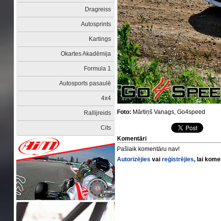
Dragreiss
Autosprints
Kartings
Okartes Akadēmija
Formula 1
Autosports pasaulē
4x4
Foto:
Mārtiņš Vanags, Go4speed
Rallijreids
Cits
Komentāri
Pašlaik komentāru nav!
Autorizējies
vai
reģistrējies
, lai kom