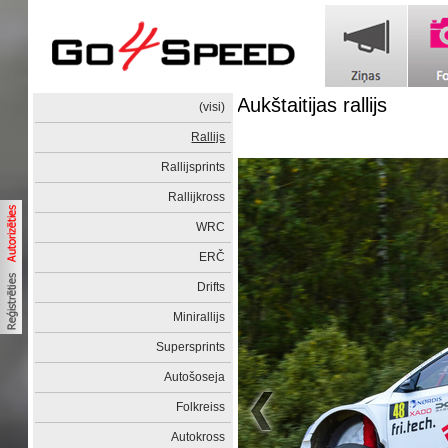
Aukštaitijas rallijs
(visi)
Rallijs
Rallijsprints
Rallijkross
WRC
ERČ
Drifts
Minirallijs
Supersprints
Autošoseja
Folkreiss
Autokross