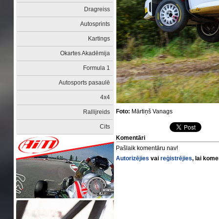
Dragreiss
Autosprints
Kartings
Okartes Akadēmija
Formula 1
Autosports pasaulē
4x4
Foto:
Mārtiņš Vanags
Rallijreids
Cits
Komentāri
Pašlaik komentāru nav!
Autorizējies
vai
reģistrējies
, lai kom