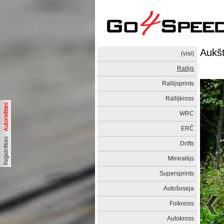
Aukšta
(visi)
Rallijs
Rallijsprints
Rallijkross
WRC
ERČ
Drifts
Minirallijs
Supersprints
Autošoseja
Folkreiss
Autokross