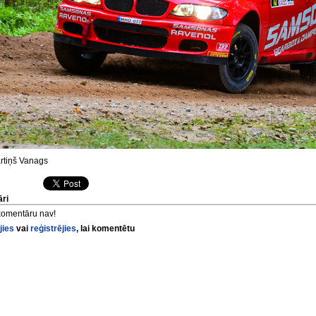
tiņš Vanags
ri
komentāru nav!
jies
vai
reģistrējies
, lai komentētu