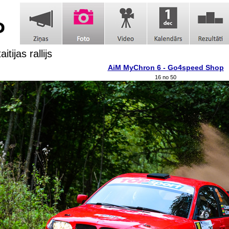
itijas rallijs
AiM MyChron 6 - Go4speed Shop
16 no 50