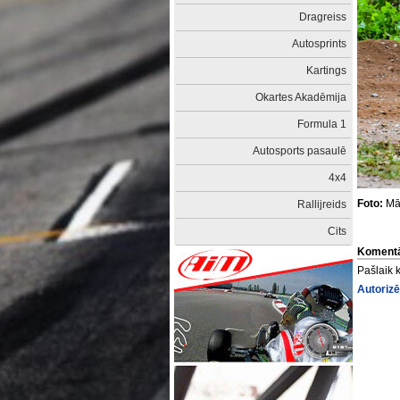
Dragreiss
Autosprints
Kartings
Okartes Akadēmija
Formula 1
Autosports pasaulē
4x4
Foto:
Mār
Rallijreids
Cits
Komentā
Pašlaik 
Autorizē