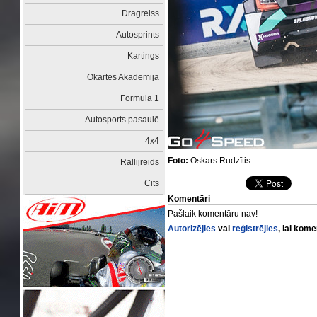
Dragreiss
Autosprints
Kartings
Okartes Akadēmija
Formula 1
Autosports pasaulē
4x4
Foto:
Oskars Rudzītis
Rallijreids
Cits
Komentāri
Pašlaik komentāru nav!
Autorizējies
vai
reģistrējies
, lai kom