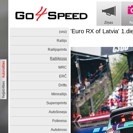
'Euro RX of Latvia' 1.di
(visi)
Rallijs
Rallijsprints
Rallijkross
WRC
ERČ
Drifts
Minirallijs
Supersprints
Autošoseja
Folkreiss
Autokross