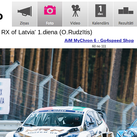
 RX of Latvia' 1.diena (O.Rudzītis)
AiM MyChron 6 - Go4speed Shop
60 no 111