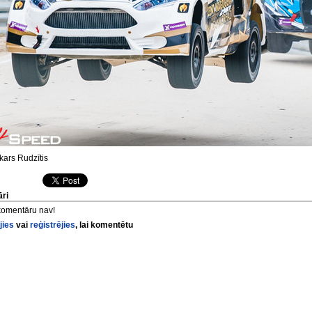
ars Rudzītis
ri
komentāru nav!
jies
vai
reģistrējies
, lai komentētu