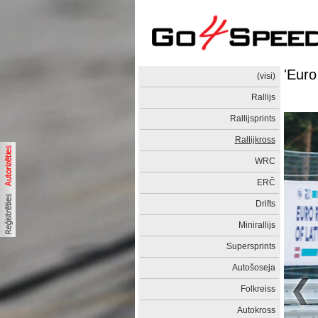
'Euro
(visi)
Rallijs
Rallijsprints
Rallijkross
WRC
ERČ
Drifts
Minirallijs
Supersprints
Autošoseja
Folkreiss
Autokross