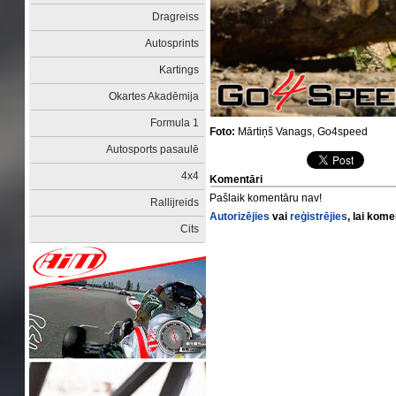
Dragreiss
Autosprints
Kartings
Okartes Akadēmija
Formula 1
Foto:
Mārtiņš Vanags, Go4speed
Autosports pasaulē
4x4
Komentāri
Pašlaik komentāru nav!
Rallijreids
Autorizējies
vai
reģistrējies
, lai kom
Cits