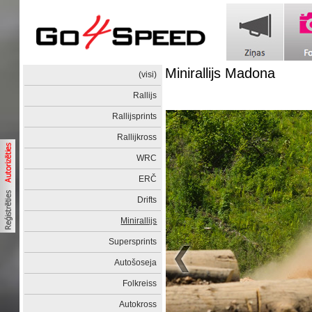
Minirallijs Madona
(visi)
Rallijs
Rallijsprints
Rallijkross
WRC
ERČ
Drifts
Minirallijs
Supersprints
Autošoseja
Folkreiss
Autokross