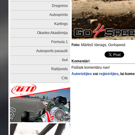
Dragreiss
Autosprints
Kartings
Okartes Akadēmija
Formula 1
Foto:
Mārtiņš Vanags, Go4speed
Autosports pasaulē
4x4
Komentāri
Pašlaik komentāru nav!
Rallijreids
Autorizējies
vai
reģistrējies
, lai kom
Cits