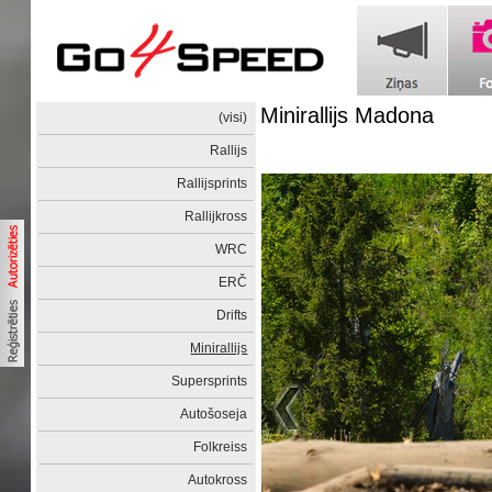
Minirallijs Madona
(visi)
Rallijs
Rallijsprints
Rallijkross
WRC
ERČ
Drifts
Minirallijs
Supersprints
Autošoseja
Folkreiss
Autokross