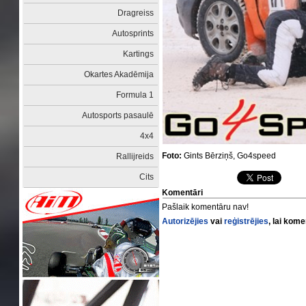
Dragreiss
Autosprints
Kartings
Okartes Akadēmija
Formula 1
Autosports pasaulē
4x4
Foto:
Gints Bērziņš, Go4speed
Rallijreids
Cits
Komentāri
Pašlaik komentāru nav!
Autorizējies
vai
reģistrējies
, lai kom