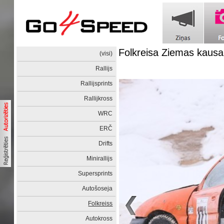
Folkreisa Ziemas kaus
(visi)
Rallijs
Rallijsprints
Rallijkross
WRC
ERČ
Drifts
Minirallijs
Supersprints
Autošoseja
Folkreiss
Autokross