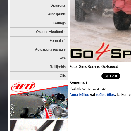
Dragreiss
Autosprints
Kartings
Okartes Akadēmija
Formula 1
Autosports pasaulē
4x4
Foto:
Gints Bērziņš, Go4speed
Rallijreids
Cits
Komentāri
Pašlaik komentāru nav!
Autorizējies
vai
reģistrējies
, lai kom