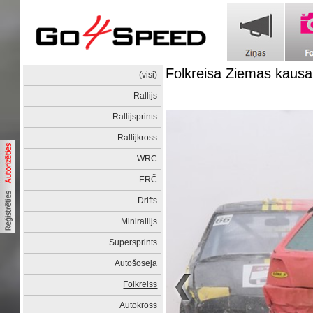
Folkreisa Ziemas kaus
(visi)
Rallijs
Rallijsprints
Rallijkross
WRC
ERČ
Drifts
Minirallijs
Supersprints
Autošoseja
Folkreiss
Autokross