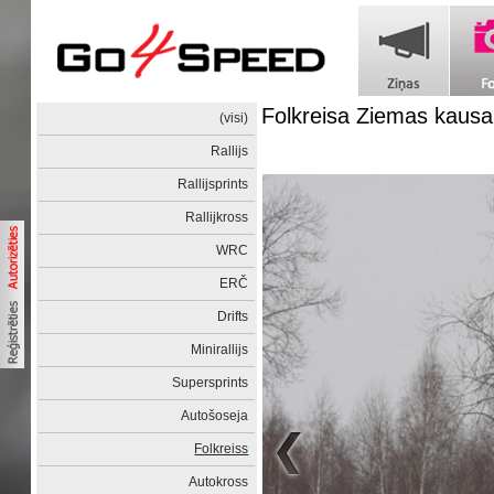
Folkreisa Ziemas kaus
(visi)
Rallijs
Rallijsprints
Rallijkross
WRC
ERČ
Drifts
Minirallijs
Supersprints
Autošoseja
Folkreiss
Autokross