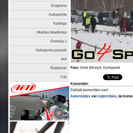
Dragreiss
Autosprints
Kartings
Okartes Akadēmija
Formula 1
Autosports pasaulē
4x4
Foto:
Gints Bērziņš, Go4speed
Rallijreids
Cits
Komentāri
Pašlaik komentāru nav!
Autorizējies
vai
reģistrējies
, lai kom