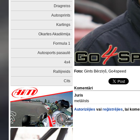
Dragreiss
Autosprints
Kartings
Okartes Akadēmija
Formula 1
Autosports pasaulē
4x4
Foto:
Gints Bērziņš, Go4speed
Rallijreids
Cits
Komentāri
Juris
metālists
Autorizējies
vai
reģistrējies
, lai kom