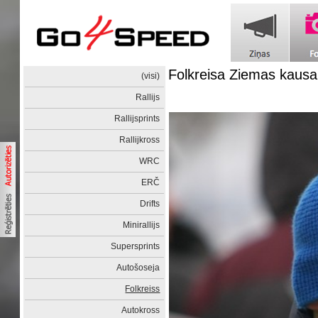
Folkreisa Ziemas kaus
(visi)
Rallijs
Rallijsprints
Rallijkross
WRC
ERČ
Drifts
Minirallijs
Supersprints
Autošoseja
Folkreiss
Autokross