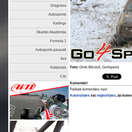
Dragreiss
Autosprints
Kartings
Okartes Akadēmija
Formula 1
Autosports pasaulē
4x4
Foto:
Gints Bērziņš, Go4speed
Rallijreids
Cits
Komentāri
Pašlaik komentāru nav!
Autorizējies
vai
reģistrējies
, lai kom