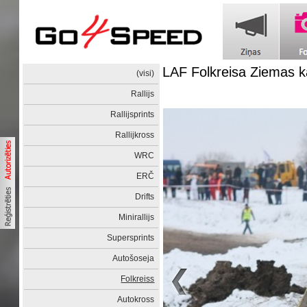
LAF Folkreisa Ziemas 
(visi)
Rallijs
Rallijsprints
Rallijkross
WRC
ERČ
Drifts
Minirallijs
Supersprints
Autošoseja
Folkreiss
Autokross