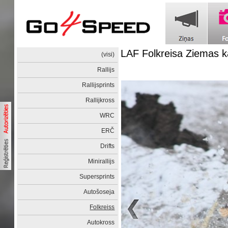
LAF Folkreisa Ziemas 
(visi)
Rallijs
Rallijsprints
Rallijkross
WRC
ERČ
Drifts
Minirallijs
Supersprints
Autošoseja
Folkreiss
Autokross