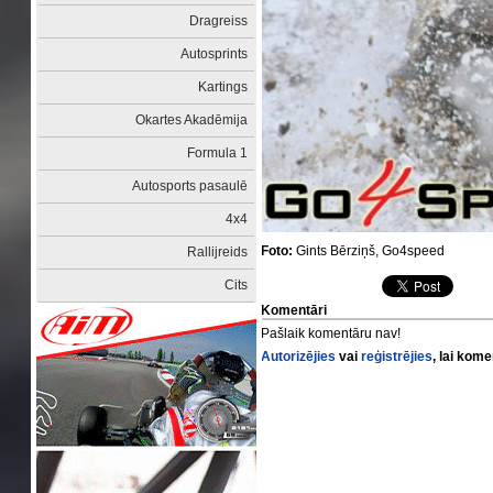
Dragreiss
Autosprints
Kartings
Okartes Akadēmija
Formula 1
Autosports pasaulē
4x4
Foto:
Gints Bērziņš, Go4speed
Rallijreids
Cits
Komentāri
Pašlaik komentāru nav!
Autorizējies
vai
reģistrējies
, lai kom