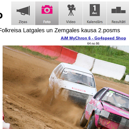
olkreisa Latgales un Zemgales kausa 2.posms
AiM MyChron 6 - Go4speed Shop
64 no 86