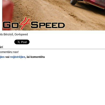
ts Bērziņš, Go4speed
ri
komentāru nav!
jies
vai
reģistrējies
, lai komentētu