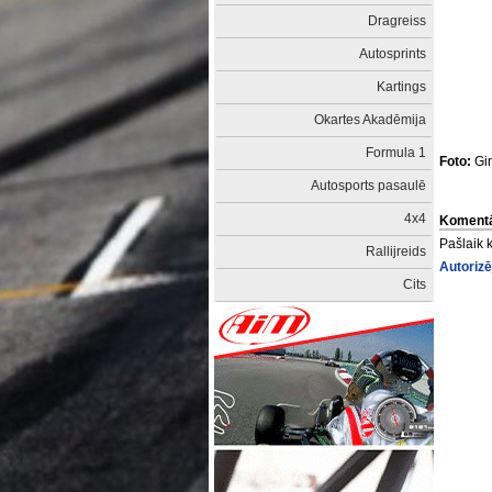
Dragreiss
Autosprints
Kartings
Okartes Akadēmija
Formula 1
Foto:
Gin
Autosports pasaulē
4x4
Komentā
Pašlaik 
Rallijreids
Autorizē
Cits