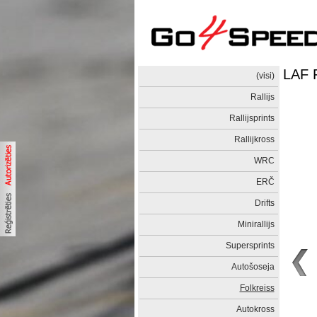
LAF F
(visi)
Rallijs
Rallijsprints
Rallijkross
WRC
ERČ
Drifts
Minirallijs
Supersprints
Autošoseja
Folkreiss
Autokross