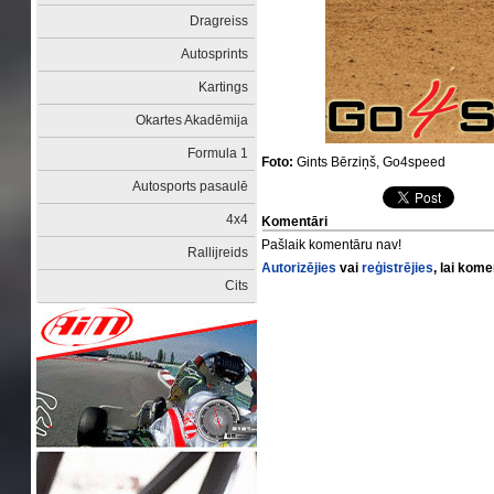
Dragreiss
Autosprints
Kartings
Okartes Akadēmija
Formula 1
Foto:
Gints Bērziņš, Go4speed
Autosports pasaulē
4x4
Komentāri
Pašlaik komentāru nav!
Rallijreids
Autorizējies
vai
reģistrējies
, lai kom
Cits