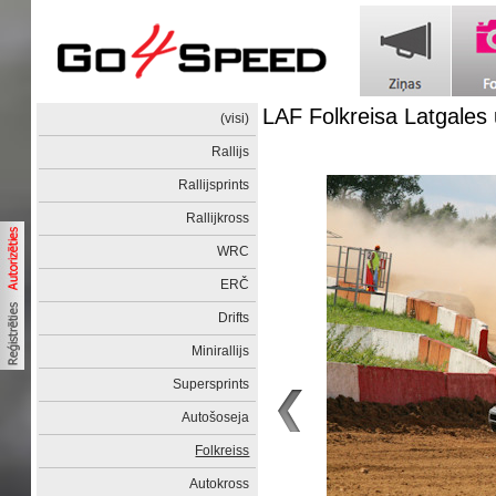
LAF Folkreisa Latgale
(visi)
Rallijs
Rallijsprints
Rallijkross
WRC
ERČ
Drifts
Minirallijs
Supersprints
Autošoseja
Folkreiss
Autokross