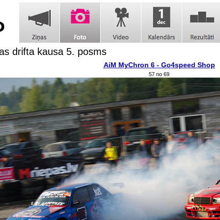
jas drifta kausa 5. posms
AiM MyChron 6 - Go4speed Shop
57 no 69