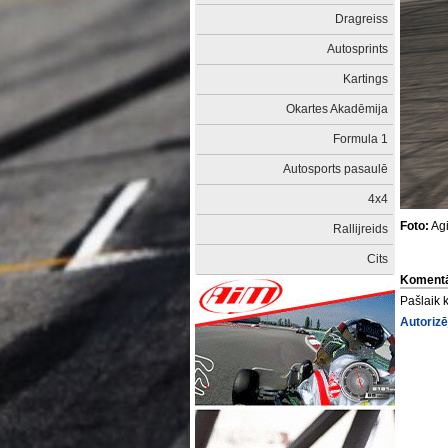
Dragreiss
Autosprints
Kartings
Okartes Akadēmija
Formula 1
Autosports pasaulē
4x4
Foto:
Agi
Rallijreids
Cits
Komentā
Pašlaik 
Autorizē