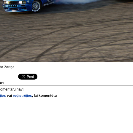
ta Zariņa
ri
komentāru nav!
jies
vai
reģistrējies
, lai komentētu