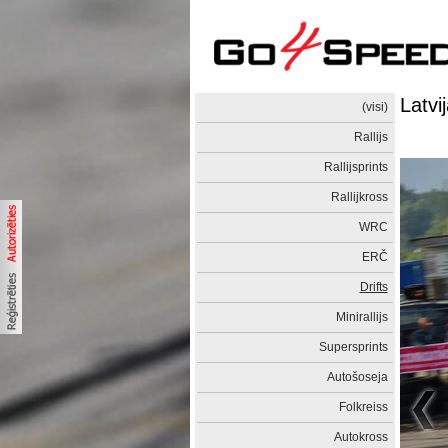
Latvi
(visi)
Rallijs
Rallijsprints
Rallijkross
WRC
ERČ
Drifts
Minirallijs
Supersprints
Autošoseja
Folkreiss
Autokross