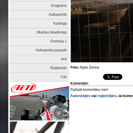
Dragreiss
Autosprints
Kartings
Okartes Akadēmija
Formula 1
Autosports pasaulē
4x4
Foto:
Agita Zariņa
Rallijreids
Cits
Komentāri
Pašlaik komentāru nav!
Autorizējies
vai
reģistrējies
, lai kom