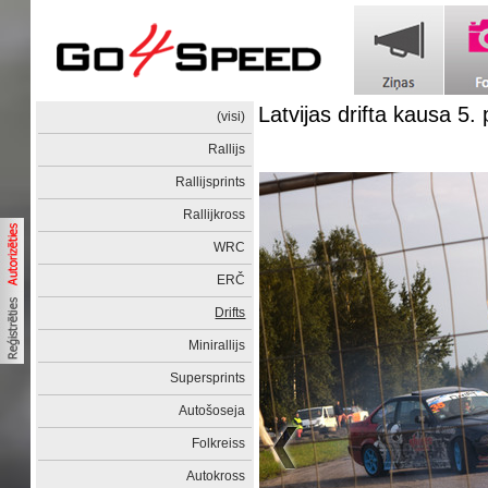
Latvijas drifta kausa 5
(visi)
Rallijs
Rallijsprints
Rallijkross
WRC
ERČ
Drifts
Minirallijs
Supersprints
Autošoseja
Folkreiss
Autokross