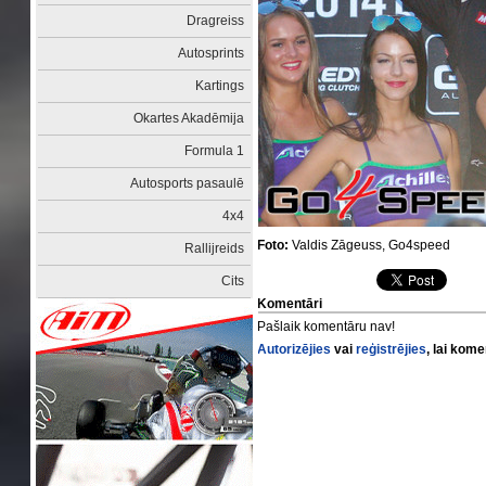
Dragreiss
Autosprints
Kartings
Okartes Akadēmija
Formula 1
Autosports pasaulē
4x4
Foto:
Valdis Zāgeuss, Go4speed
Rallijreids
Cits
Komentāri
Pašlaik komentāru nav!
Autorizējies
vai
reģistrējies
, lai kom