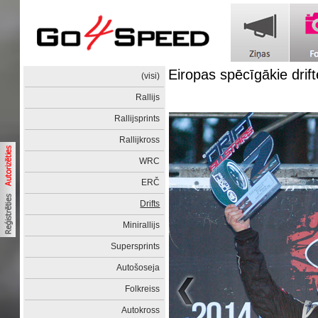
Eiropas spēcīgākie drift
(visi)
Rallijs
Rallijsprints
Rallijkross
WRC
ERČ
Drifts
Minirallijs
Supersprints
Autošoseja
Folkreiss
Autokross