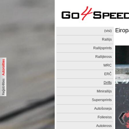
Eirop
(visi)
Rallijs
Rallijsprints
Rallijkross
WRC
ERČ
Drifts
Minirallijs
Supersprints
Autošoseja
Folkreiss
Autokross