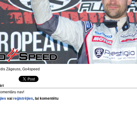
dis Zāgeuss, Go4speed
ri
komentāru nav!
jies
vai
reģistrējies
, lai komentētu