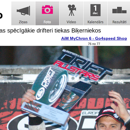
as spēcīgākie drifteri tiekas Biķerniekos
AiM MyChron 6 - Go4speed Shop
76 no 77