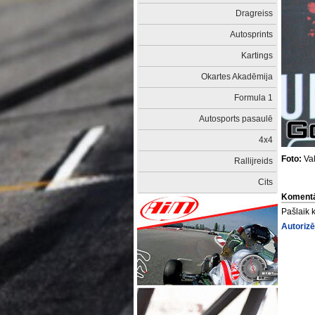
Dragreiss
Autosprints
Kartings
Okartes Akadēmija
Formula 1
Autosports pasaulē
4x4
Foto:
Val
Rallijreids
Cits
Komentā
Pašlaik 
Autorizē