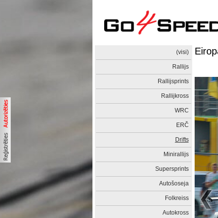
Eirop
(visi)
Rallijs
Rallijsprints
Rallijkross
WRC
ERČ
Drifts
Minirallijs
Supersprints
Autošoseja
Folkreiss
Autokross