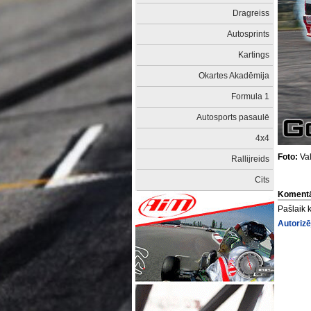
Dragreiss
Autosprints
Kartings
Okartes Akadēmija
Formula 1
Autosports pasaulē
4x4
Foto:
Val
Rallijreids
Cits
Komentā
Pašlaik 
Autorizē