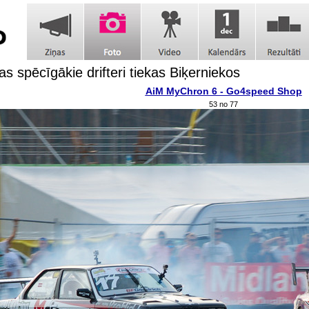
as spēcīgākie drifteri tiekas Biķerniekos
AiM MyChron 6 - Go4speed Shop
53 no 77