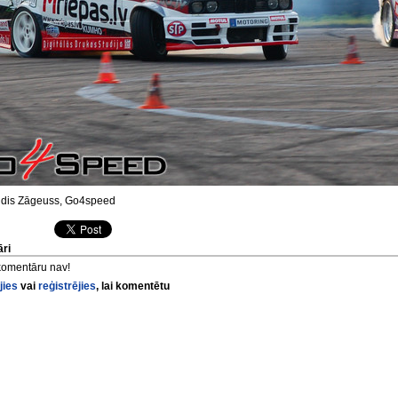
dis Zāgeuss, Go4speed
ri
komentāru nav!
jies
vai
reģistrējies
, lai komentētu