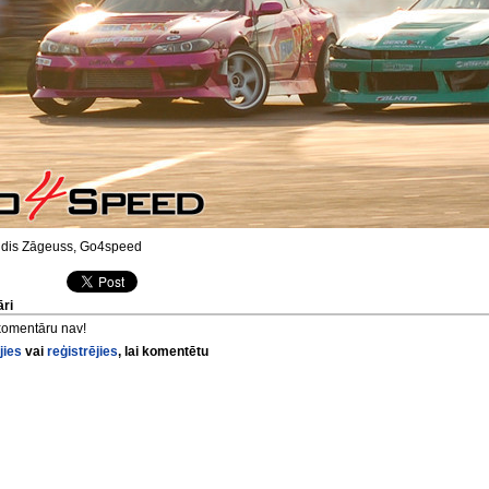
dis Zāgeuss, Go4speed
ri
komentāru nav!
jies
vai
reģistrējies
, lai komentētu