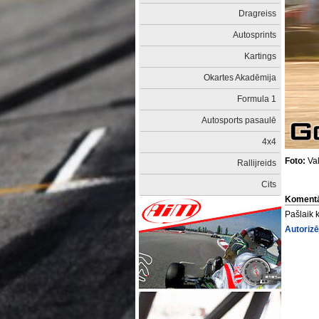
Dragreiss
Autosprints
Kartings
Okartes Akadēmija
Formula 1
Autosports pasaulē
4x4
Foto:
Val
Rallijreids
Cits
Komentā
Pašlaik 
Autorizē