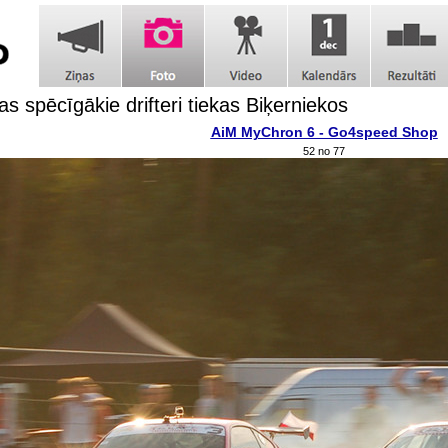
as spēcīgākie drifteri tiekas Biķerniekos
AiM MyChron 6 - Go4speed Shop
52 no 77