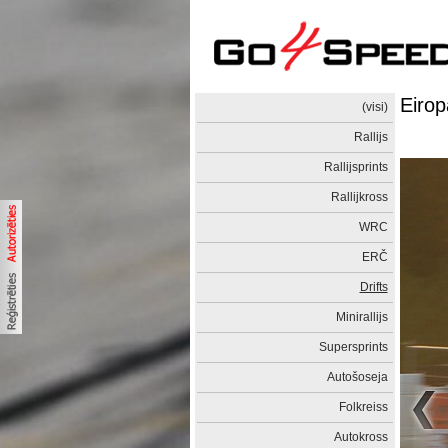
Eirop
(visi)
Rallijs
Rallijsprints
Rallijkross
WRC
ERČ
Drifts
Minirallijs
Supersprints
Autošoseja
Folkreiss
Autokross