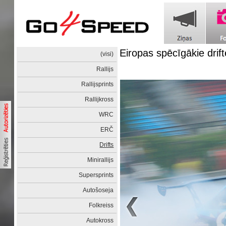
Eiropas spēcīgākie drift
(visi)
Rallijs
Rallijsprints
Rallijkross
WRC
ERČ
Drifts
Minirallijs
Supersprints
Autošoseja
Folkreiss
Autokross