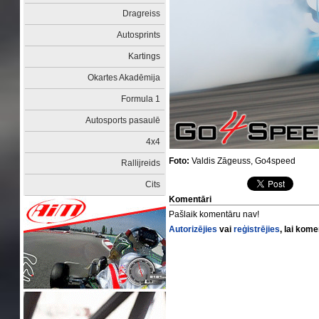
Dragreiss
Autosprints
Kartings
Okartes Akadēmija
Formula 1
Autosports pasaulē
4x4
Foto:
Valdis Zāgeuss, Go4speed
Rallijreids
Cits
Komentāri
Pašlaik komentāru nav!
Autorizējies
vai
reģistrējies
, lai kom