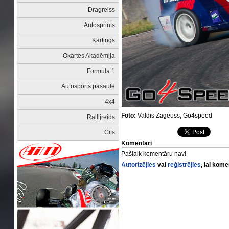
Dragreiss
Autosprints
Kartings
Okartes Akadēmija
Formula 1
Autosports pasaulē
4x4
Foto:
Valdis Zāgeuss, Go4speed
Rallijreids
Cits
Komentāri
Pašlaik komentāru nav!
Autorizējies
vai
reģistrējies
, lai kom