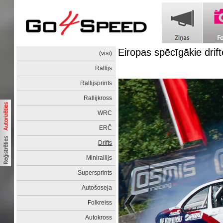
Eiropas spēcīgākie drift
(visi)
Rallijs
Rallijsprints
Rallijkross
WRC
ERČ
Drifts
Minirallijs
Supersprints
Autošoseja
Folkreiss
Autokross