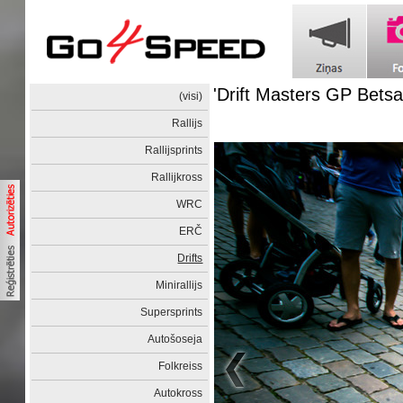
'Drift Masters GP Betsa
(visi)
Rallijs
Rallijsprints
Rallijkross
WRC
ERČ
Drifts
Minirallijs
Supersprints
Autošoseja
Folkreiss
Autokross