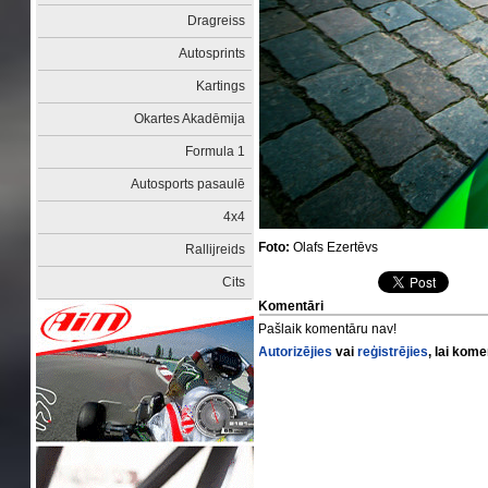
Dragreiss
Autosprints
Kartings
Okartes Akadēmija
Formula 1
Autosports pasaulē
4x4
Foto:
Olafs Ezertēvs
Rallijreids
Cits
Komentāri
Pašlaik komentāru nav!
Autorizējies
vai
reģistrējies
, lai kom