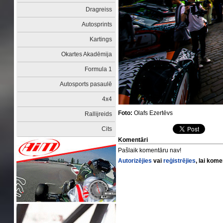
Dragreiss
Autosprints
Kartings
Okartes Akadēmija
Formula 1
Autosports pasaulē
4x4
Foto:
Olafs Ezertēvs
Rallijreids
Cits
Komentāri
Pašlaik komentāru nav!
Autorizējies
vai
reģistrējies
, lai kom