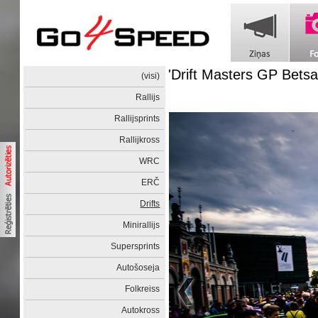
'Drift Masters GP Betsa
(visi)
Rallijs
Rallijsprints
Rallijkross
WRC
ERČ
Drifts
Minirallijs
Supersprints
Autošoseja
Folkreiss
Autokross