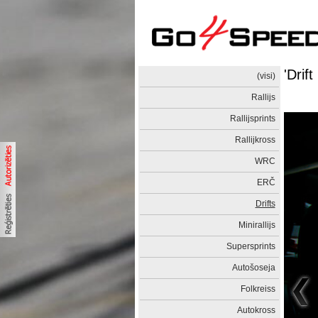
'Drif
(visi)
Rallijs
Rallijsprints
Rallijkross
WRC
ERČ
Drifts
Minirallijs
Supersprints
Autošoseja
Folkreiss
Autokross