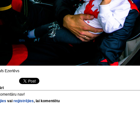
fs Ezertēvs
ri
komentāru nav!
jies
vai
reģistrējies
, lai komentētu