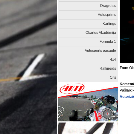
Dragreiss
Autosprints
Kartings
Okartes Akadēmija
Formula 1
Autosports pasaulē
4x4
Foto:
Ola
Rallijreids
Cits
Komentā
Pašlaik 
Autorizē