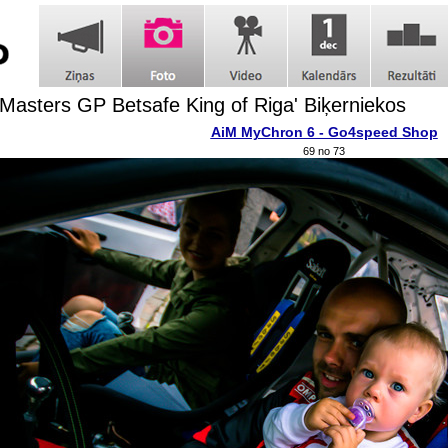
t Masters GP Betsafe King of Riga' Biķerniekos
AiM MyChron 6 - Go4speed Shop
69 no 73