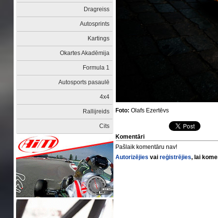
Dragreiss
Autosprints
Kartings
Okartes Akadēmija
Formula 1
Autosports pasaulē
4x4
Foto:
Olafs Ezertēvs
Rallijreids
Cits
Komentāri
Pašlaik komentāru nav!
Autorizējies
vai
reģistrējies
, lai kom