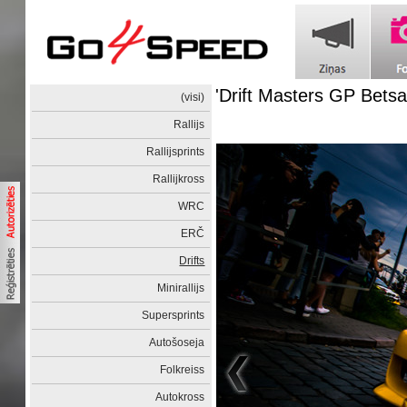
'Drift Masters GP Betsa
(visi)
Rallijs
Rallijsprints
Rallijkross
WRC
ERČ
Drifts
Minirallijs
Supersprints
Autošoseja
Folkreiss
Autokross