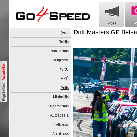
'Drift Masters GP Betsa
(visi)
Rallijs
Rallijsprints
Rallijkross
WRC
ERČ
Drifts
Minirallijs
Supersprints
Autošoseja
Folkreiss
Autokross