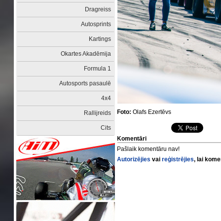
Dragreiss
Autosprints
Kartings
Okartes Akadēmija
Formula 1
Autosports pasaulē
4x4
Foto:
Olafs Ezertēvs
Rallijreids
Cits
Komentāri
Pašlaik komentāru nav!
Autorizējies
vai
reģistrējies
, lai kom